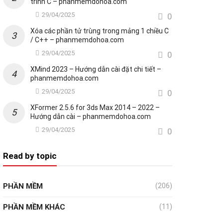
trình C – phanmemdohoa.com
29/04/2025
0
Xóa các phần tử trùng trong mảng 1 chiều C
/ C++ – phanmemdohoa.com
29/04/2025
0
XMind 2023 – Hướng dẫn cài đặt chi tiết –
phanmemdohoa.com
29/04/2025
0
XFormer 2.5.6 for 3ds Max 2014 – 2022 –
Hướng dẫn cài – phanmemdohoa.com
29/04/2025
0
Read by topic
PHẦN MỀM
(206)
PHẦN MỀM KHÁC
(11)