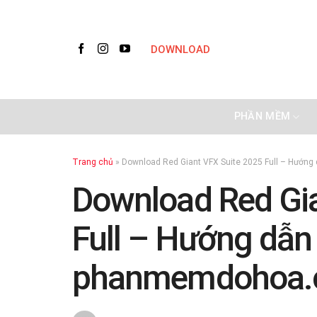
Skip
to
content
DOWNLOAD
PHẦN MỀM
Trang chủ
»
Download Red Giant VFX Suite 2025 Full – Hướn
Download Red Gia
Full – Hướng dẫn 
phanmemdohoa