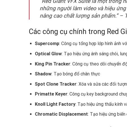
“Red Giant VFX Suite là một trong n
những người làm video và hiệu ứng c
nâng cao chất lượng sản phẩm.” – T
Các công cụ chính trong Red G
Supercomp
: Công cụ tổng hợp lớp hình ảnh vớ
Optical Glow
: Tạo hiệu ứng ánh sáng chói, lun
King Pin Tracker
: Công cụ theo dõi chuyển đ
Shadow
: Tạo bóng đổ chân thực
Spot Clone Tracker
: Xóa và sửa các đối tư
Primatte Keyer
: Công cụ key background chu
Knoll Light Factory
: Tạo hiệu ứng thấu kính 
Chromatic Displacement
: Tạo hiệu ứng biế