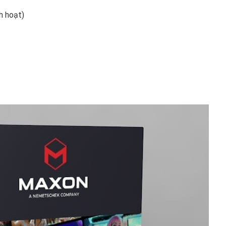
h hoạt)