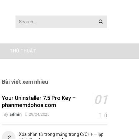
THỦ THUẬT
Bài viết xem nhiều
Your Uninstaller 7.5 Pro Key –
phanmemdohoa.com
By
admin
29/04/2025
0
Xóa phần tử trong mảng trong C/C++ – lập