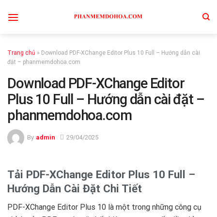
Skip
to
content
Trang chủ
»
Download PDF-XChange Editor Plus 10 Full – Hướng dẫn cài
đặt – phanmemdohoa.com
Download PDF-XChange Editor
Plus 10 Full – Hướng dẫn cài đặt –
phanmemdohoa.com
By
admin
29/04/2025
Tải PDF-XChange Editor Plus 10 Full –
Hướng Dẫn Cài Đặt Chi Tiết
PDF-XChange Editor Plus 10 là một trong những công cụ