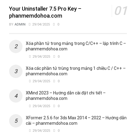
Your Uninstaller 7.5 Pro Key –
phanmemdohoa.com
BY
ADMIN
29/04/2025
0
Xóa phần tử trong mảng trong C/C++ – lập trình C –
phanmemdohoa.com
29/04/2025
0
Xóa các phần tử trùng trong mảng 1 chiều C / C++ –
phanmemdohoa.com
29/04/2025
0
XMind 2023 – Hướng dẫn cài đặt chi tiết –
phanmemdohoa.com
29/04/2025
0
XFormer 2.5.6 for 3ds Max 2014 – 2022 – Hướng dẫn
cài – phanmemdohoa.com
29/04/2025
0