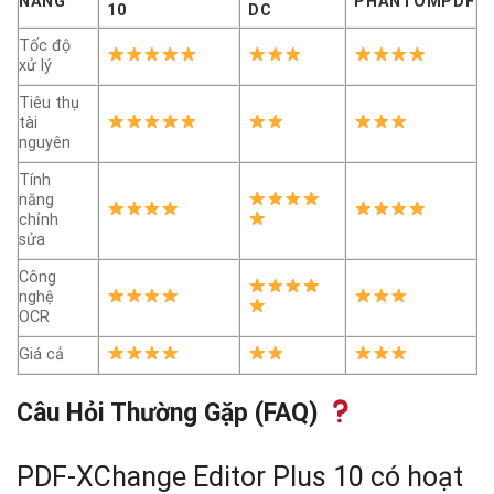
NĂNG
PHANTOMPDF
10
DC
Tốc độ
xử lý
Tiêu thụ
tài
nguyên
Tính
năng
chỉnh
sửa
Công
nghệ
OCR
Giá cả
Câu Hỏi Thường Gặp (FAQ)
PDF-XChange Editor Plus 10 có hoạt