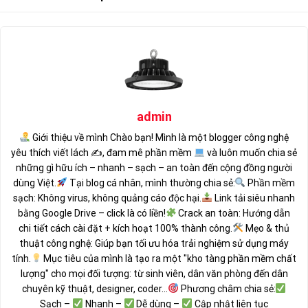
admin
Giới thiệu về mình Chào bạn! Mình là một blogger công nghệ
yêu thích viết lách ✍
, đam mê phần mềm
và luôn muốn chia sẻ
những gì hữu ích – nhanh – sạch – an toàn đến cộng đồng người
dùng Việt.
Tại blog cá nhân, mình thường chia sẻ:
Phần mềm
sạch: Không virus, không quảng cáo độc hại.
Link tải siêu nhanh
bằng Google Drive – click là có liền!
Crack an toàn: Hướng dẫn
chi tiết cách cài đặt + kích hoạt 100% thành công.
Mẹo & thủ
thuật công nghệ: Giúp bạn tối ưu hóa trải nghiệm sử dụng máy
tính.
Mục tiêu của mình là tạo ra một "kho tàng phần mềm chất
lượng" cho mọi đối tượng: từ sinh viên, dân văn phòng đến dân
chuyên kỹ thuật, designer, coder...
Phương châm chia sẻ:
Sạch –
Nhanh –
Dễ dùng –
Cập nhật liên tục