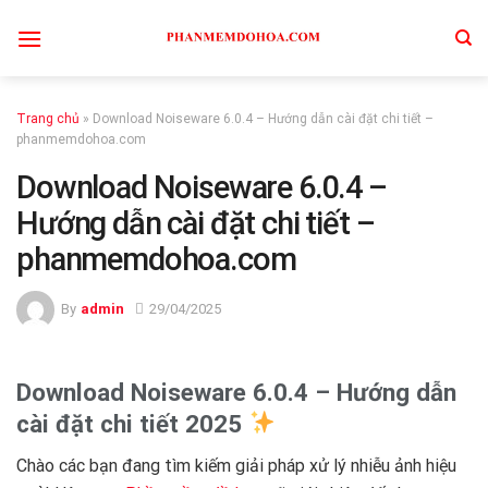
Skip
to
content
Trang chủ
»
Download Noiseware 6.0.4 – Hướng dẫn cài đặt chi tiết –
phanmemdohoa.com
Download Noiseware 6.0.4 –
Hướng dẫn cài đặt chi tiết –
phanmemdohoa.com
By
admin
29/04/2025
Download Noiseware 6.0.4 – Hướng dẫn
cài đặt chi tiết 2025
Chào các bạn đang tìm kiếm giải pháp xử lý nhiễu ảnh hiệu