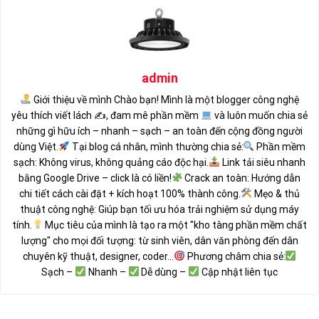
admin
Giới thiệu về mình Chào bạn! Mình là một blogger công nghệ
yêu thích viết lách ✍
, đam mê phần mềm
và luôn muốn chia sẻ
những gì hữu ích – nhanh – sạch – an toàn đến cộng đồng người
dùng Việt.
Tại blog cá nhân, mình thường chia sẻ:
Phần mềm
sạch: Không virus, không quảng cáo độc hại.
Link tải siêu nhanh
bằng Google Drive – click là có liền!
Crack an toàn: Hướng dẫn
chi tiết cách cài đặt + kích hoạt 100% thành công.
Mẹo & thủ
thuật công nghệ: Giúp bạn tối ưu hóa trải nghiệm sử dụng máy
tính.
Mục tiêu của mình là tạo ra một "kho tàng phần mềm chất
lượng" cho mọi đối tượng: từ sinh viên, dân văn phòng đến dân
chuyên kỹ thuật, designer, coder...
Phương châm chia sẻ:
Sạch –
Nhanh –
Dễ dùng –
Cập nhật liên tục