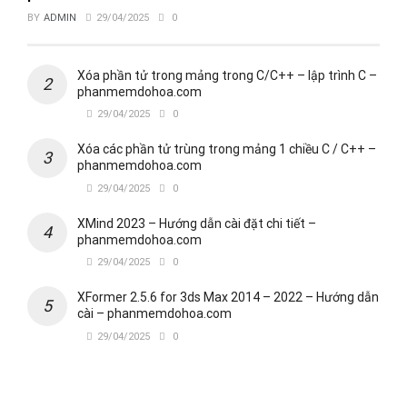
BY
ADMIN
29/04/2025
0
Xóa phần tử trong mảng trong C/C++ – lập trình C –
phanmemdohoa.com
29/04/2025
0
Xóa các phần tử trùng trong mảng 1 chiều C / C++ –
phanmemdohoa.com
29/04/2025
0
XMind 2023 – Hướng dẫn cài đặt chi tiết –
phanmemdohoa.com
29/04/2025
0
XFormer 2.5.6 for 3ds Max 2014 – 2022 – Hướng dẫn
cài – phanmemdohoa.com
29/04/2025
0