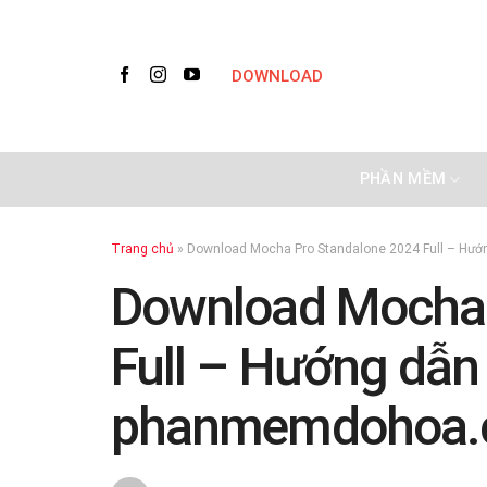
Skip
to
content
DOWNLOAD
PHẦN MỀM
Trang chủ
»
Download Mocha Pro Standalone 2024 Full – Hư
Download Mocha 
Full – Hướng dẫn 
phanmemdohoa