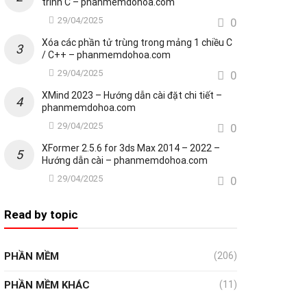
trình C – phanmemdohoa.com
29/04/2025
0
Xóa các phần tử trùng trong mảng 1 chiều C
/ C++ – phanmemdohoa.com
29/04/2025
0
XMind 2023 – Hướng dẫn cài đặt chi tiết –
phanmemdohoa.com
29/04/2025
0
XFormer 2.5.6 for 3ds Max 2014 – 2022 –
Hướng dẫn cài – phanmemdohoa.com
29/04/2025
0
Read by topic
PHẦN MỀM
(206)
PHẦN MỀM KHÁC
(11)