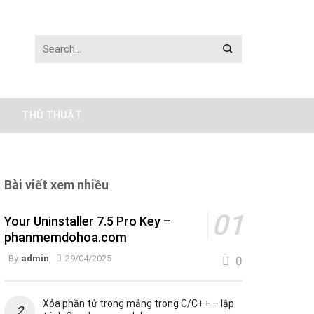
THỦ THUẬT
Bài viết xem nhiều
Your Uninstaller 7.5 Pro Key –
phanmemdohoa.com
By
admin
29/04/2025
0
Xóa phần tử trong mảng trong C/C++ – lập