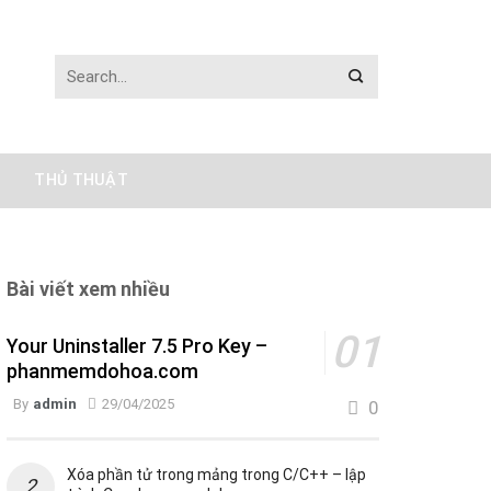
THỦ THUẬT
Bài viết xem nhiều
Your Uninstaller 7.5 Pro Key –
phanmemdohoa.com
By
admin
29/04/2025
0
Xóa phần tử trong mảng trong C/C++ – lập