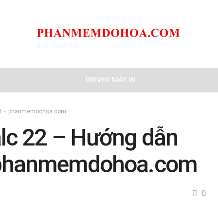
DRIVER MÁY IN
tiết – phanmemdohoa.com
c 22 – Hướng dẫn
 – phanmemdohoa.com
0