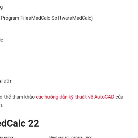
ng
 C:Program FilesMedCalc SoftwareMedCalc)
ớc
ài đặt
 có thể tham khảo
các hướng dẫn kỹ thuật về AutoCAD
của
m.
edCalc 22