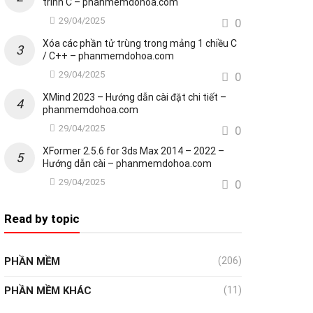
trình C – phanmemdohoa.com
29/04/2025
0
Xóa các phần tử trùng trong mảng 1 chiều C
/ C++ – phanmemdohoa.com
29/04/2025
0
XMind 2023 – Hướng dẫn cài đặt chi tiết –
phanmemdohoa.com
29/04/2025
0
XFormer 2.5.6 for 3ds Max 2014 – 2022 –
Hướng dẫn cài – phanmemdohoa.com
29/04/2025
0
Read by topic
PHẦN MỀM
(206)
PHẦN MỀM KHÁC
(11)