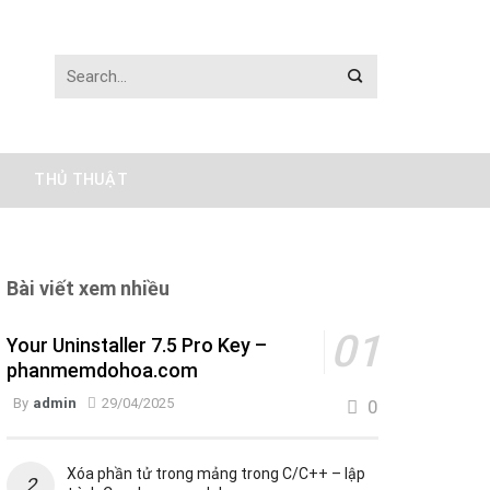
THỦ THUẬT
Bài viết xem nhiều
Your Uninstaller 7.5 Pro Key –
phanmemdohoa.com
By
admin
29/04/2025
0
Xóa phần tử trong mảng trong C/C++ – lập