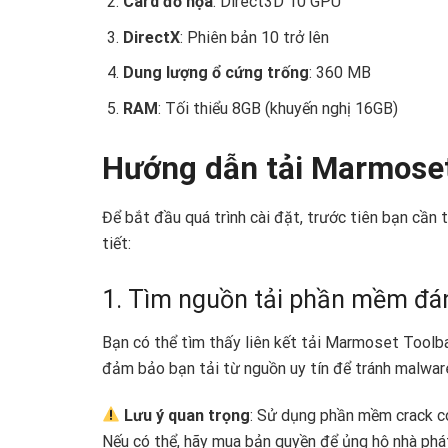
Card đồ họa
: Direct3D 10 GPU
DirectX
: Phiên bản 10 trở lên
Dung lượng ổ cứng trống
: 360 MB
RAM
: Tối thiểu 8GB (khuyến nghị 16GB)
Hướng dẫn tải Marmoset
Để bắt đầu quá trình cài đặt, trước tiên bạn cần 
tiết:
1. Tìm nguồn tải phần mềm đán
Bạn có thể tìm thấy liên kết tải Marmoset Toolba
đảm bảo bạn tải từ nguồn uy tín để tránh malwar
Lưu ý quan trọng
: Sử dụng phần mềm crack có
Nếu có thể, hãy mua bản quyền để ủng hộ nhà phá