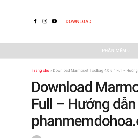
Skip
to
content
DOWNLOAD
PHẦN MỀM
Trang chủ
»
Download Marmoset Toolbag 4.0.6.4 Full – Hướ
Download Marmos
Full – Hướng dẫn 
phanmemdohoa