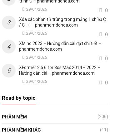
trình C – phanmemdohoa.com
29/04/2025
0
Xóa các phần tử trùng trong mảng 1 chiều C
/ C++ – phanmemdohoa.com
29/04/2025
0
XMind 2023 – Hướng dẫn cài đặt chi tiết –
phanmemdohoa.com
29/04/2025
0
XFormer 2.5.6 for 3ds Max 2014 – 2022 –
Hướng dẫn cài – phanmemdohoa.com
29/04/2025
0
Read by topic
PHẦN MỀM
(206)
PHẦN MỀM KHÁC
(11)