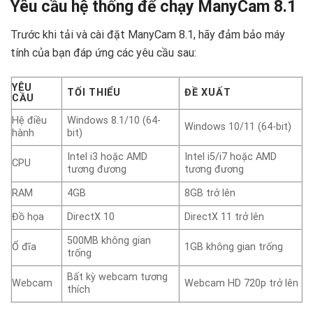
Yêu cầu hệ thống để chạy ManyCam 8.1 ️
Trước khi tải và cài đặt ManyCam 8.1, hãy đảm bảo máy
tính của bạn đáp ứng các yêu cầu sau:
YÊU
TỐI THIỂU
ĐỀ XUẤT
CẦU
Hệ điều
Windows 8.1/10 (64-
Windows 10/11 (64-bit)
hành
bit)
Intel i3 hoặc AMD
Intel i5/i7 hoặc AMD
CPU
tương đương
tương đương
RAM
4GB
8GB trở lên
Đồ họa
DirectX 10
DirectX 11 trở lên
500MB không gian
Ổ đĩa
1GB không gian trống
trống
Bất kỳ webcam tương
Webcam
Webcam HD 720p trở lên
thích