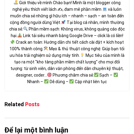
Giới thiệu về mình Chào bạn! Mình là một blogger công
nghệ yêu thích viết lách ✍
, đam mê phần mềm
và luôn
muốn chia sẻ những gì hữu ích – nhanh – sạch – an toàn đến
cộng đồng người dùng Việt.
Tại blog cá nhân, mình thường
chia sẻ:
Phần mềm sạch: Không virus, không quảng cáo độc
hại.
Link tải siêu nhanh bằng Google Drive – click là có liền!
Crack an toàn: Hướng dẫn chi tiết cách cài đặt + kích hoạt
100% thành công.
Mẹo & thủ thuật công nghệ: Giúp bạn tối
ưu hóa trải nghiệm sử dụng máy tính.
Mục tiêu của mình là
tạo ra một "kho tàng phần mềm chất lượng" cho mọi đối
tượng: từ sinh viên, dân văn phòng đến dân chuyên kỹ thuật,
designer, coder...
Phương châm chia sẻ:
Sạch –
Nhanh –
Dễ dùng –
Cập nhật liên tục
Related
Posts
Để lại một bình luận