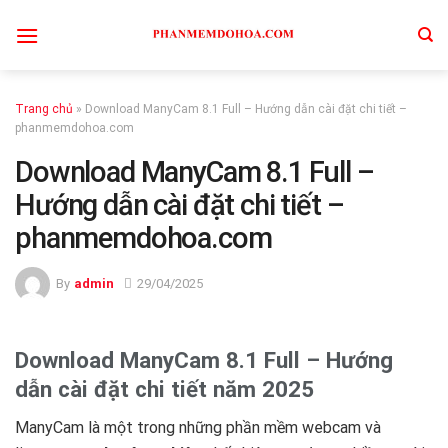
Skip
to
content
Trang chủ
»
Download ManyCam 8.1 Full – Hướng dẫn cài đặt chi tiết –
phanmemdohoa.com
Download ManyCam 8.1 Full –
Hướng dẫn cài đặt chi tiết –
phanmemdohoa.com
By
admin
29/04/2025
Download ManyCam 8.1 Full – Hướng
dẫn cài đặt chi tiết năm 2025
ManyCam là một trong những phần mềm webcam và