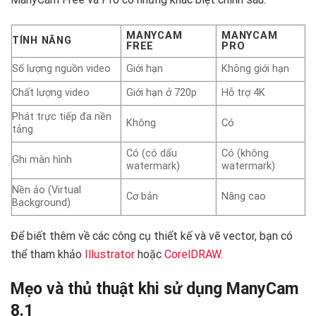
MANYCAM
MANYCAM
TÍNH NĂNG
FREE
PRO
Số lượng nguồn video
Giới hạn
Không giới hạn
Chất lượng video
Giới hạn ở 720p
Hỗ trợ 4K
Phát trực tiếp đa nền
Không
Có
tảng
Có (có dấu
Có (không
Ghi màn hình
watermark)
watermark)
Nền ảo (Virtual
Cơ bản
Nâng cao
Background)
Để biết thêm về các công cụ thiết kế và vẽ vector, bạn có
thể tham khảo
Illustrator
hoặc
CorelDRAW
.
Mẹo và thủ thuật khi sử dụng ManyCam
8.1