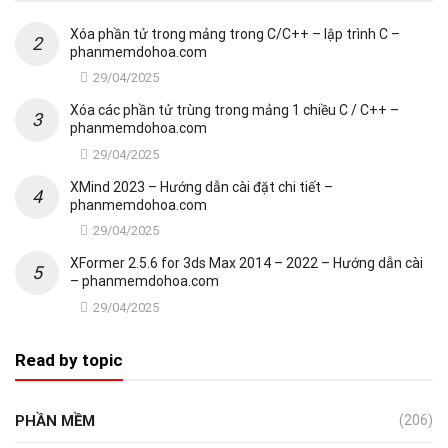
Xóa phần tử trong mảng trong C/C++ – lập trình C –
phanmemdohoa.com
29/04/2025
Xóa các phần tử trùng trong mảng 1 chiều C / C++ –
phanmemdohoa.com
29/04/2025
XMind 2023 – Hướng dẫn cài đặt chi tiết –
phanmemdohoa.com
29/04/2025
XFormer 2.5.6 for 3ds Max 2014 – 2022 – Hướng dẫn cài
– phanmemdohoa.com
29/04/2025
Read by topic
PHẦN MỀM
(206)