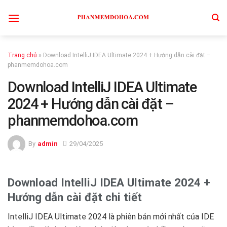
Skip
to
content
Trang chủ
»
Download IntelliJ IDEA Ultimate 2024 + Hướng dẫn cài đặt –
phanmemdohoa.com
Download IntelliJ IDEA Ultimate
2024 + Hướng dẫn cài đặt –
phanmemdohoa.com
By
admin
29/04/2025
Download IntelliJ IDEA Ultimate 2024 +
Hướng dẫn cài đặt chi tiết
IntelliJ IDEA Ultimate 2024 là phiên bản mới nhất của IDE