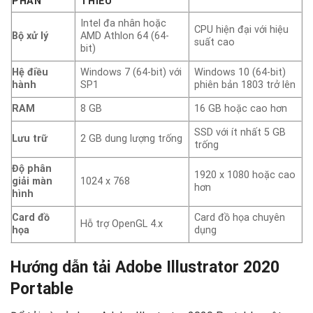
PHẦN
THIỂU
Intel đa nhân hoặc
CPU hiện đại với hiệu
Bộ xử lý
AMD Athlon 64 (64-
suất cao
bit)
Hệ điều
Windows 7 (64-bit) với
Windows 10 (64-bit)
hành
SP1
phiên bản 1803 trở lên
RAM
8 GB
16 GB hoặc cao hơn
SSD với ít nhất 5 GB
Lưu trữ
2 GB dung lượng trống
trống
Độ phân
1920 x 1080 hoặc cao
giải màn
1024 x 768
hơn
hình
Card đồ
Card đồ họa chuyên
Hỗ trợ OpenGL 4.x
họa
dụng
Hướng dẫn tải Adobe Illustrator 2020
Portable