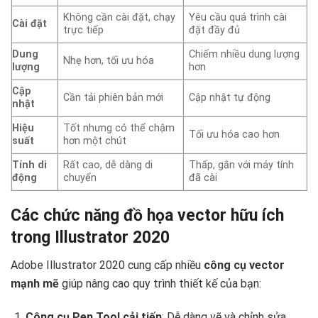
Không cần cài đặt, chạy
Yêu cầu quá trình cài
Cài đặt
trực tiếp
đặt đầy đủ
Dung
Chiếm nhiều dung lượng
Nhẹ hơn, tối ưu hóa
lượng
hơn
Cập
Cần tải phiên bản mới
Cập nhật tự động
nhật
Hiệu
Tốt nhưng có thể chậm
Tối ưu hóa cao hơn
suất
hơn một chút
Tính di
Rất cao, dễ dàng di
Thấp, gắn với máy tính
động
chuyển
đã cài
Các chức năng đồ họa vector hữu ích
trong Illustrator 2020
Adobe Illustrator 2020 cung cấp nhiều
công cụ vector
mạnh mẽ
giúp nâng cao quy trình thiết kế của bạn:
Công cụ Pen Tool cải tiến
: Dễ dàng vẽ và chỉnh sửa