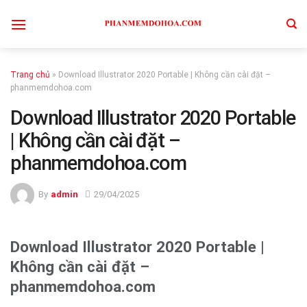
Skip
to
content
Trang chủ
»
Download Illustrator 2020 Portable | Không cần cài đặt –
phanmemdohoa.com
Download Illustrator 2020 Portable
| Không cần cài đặt –
phanmemdohoa.com
By
admin
29/04/2025
Download Illustrator 2020 Portable |
Không cần cài đặt –
phanmemdohoa.com