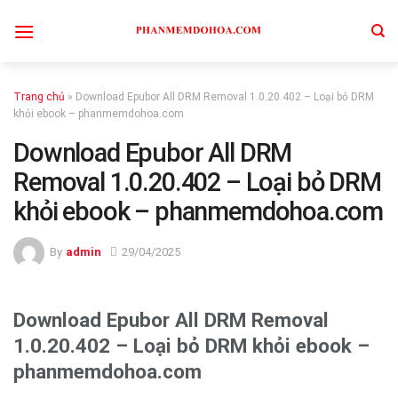
Skip
to
content
Trang chủ
»
Download Epubor All DRM Removal 1.0.20.402 – Loại bỏ DRM
khỏi ebook – phanmemdohoa.com
Download Epubor All DRM
Removal 1.0.20.402 – Loại bỏ DRM
khỏi ebook – phanmemdohoa.com
By
admin
29/04/2025
Download Epubor All DRM Removal
1.0.20.402 – Loại bỏ DRM khỏi ebook –
phanmemdohoa.com