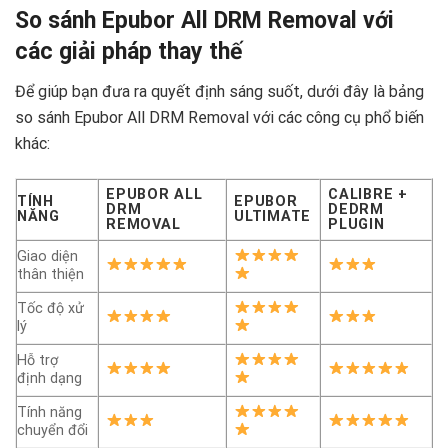
So sánh Epubor All DRM Removal với
các giải pháp thay thế
Để giúp bạn đưa ra quyết định sáng suốt, dưới đây là bảng
so sánh Epubor All DRM Removal với các công cụ phổ biến
khác:
EPUBOR ALL
CALIBRE +
TÍNH
EPUBOR
DRM
DEDRM
NĂNG
ULTIMATE
REMOVAL
PLUGIN
Giao diện
thân thiện
Tốc độ xử
lý
Hỗ trợ
định dạng
Tính năng
chuyển đổi