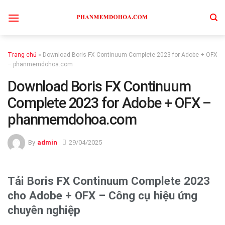
Skip
to
content
Trang chủ
»
Download Boris FX Continuum Complete 2023 for Adobe + OFX
– phanmemdohoa.com
Download Boris FX Continuum
Complete 2023 for Adobe + OFX –
phanmemdohoa.com
By
admin
29/04/2025
Tải Boris FX Continuum Complete 2023
cho Adobe + OFX – Công cụ hiệu ứng
chuyên nghiệp