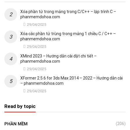
Xóa phần tử trong mảng trong C/C++ – lập trình C –
phanmemdohoa.com
29/04/2025
Xóa các phần tử trùng trong mảng 1 chiều C / C++ –
phanmemdohoa.com
29/04/2025
XMind 2023 – Hướng dẫn cài đặt chi tiết –
phanmemdohoa.com
29/04/2025
XFormer 2.5.6 for 3ds Max 2014 – 2022 – Hướng dẫn cài
– phanmemdohoa.com
29/04/2025
Read by topic
PHẦN MỀM
(206)