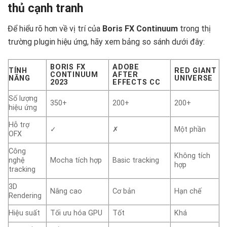
thủ cạnh tranh
Để hiểu rõ hơn về vị trí của
Boris FX Continuum
trong thị
trường plugin hiệu ứng, hãy xem bảng so sánh dưới đây:
BORIS FX
ADOBE
TÍNH
RED GIANT
CONTINUUM
AFTER
NĂNG
UNIVERSE
2023
EFFECTS CC
Số lượng
350+
200+
200+
hiệu ứng
Hỗ trợ
✓
✗
Một phần
OFX
Công
Không tích
nghệ
Mocha tích hợp
Basic tracking
hợp
tracking
3D
Nâng cao
Cơ bản
Hạn chế
Rendering
Hiệu suất
Tối ưu hóa GPU
Tốt
Khá