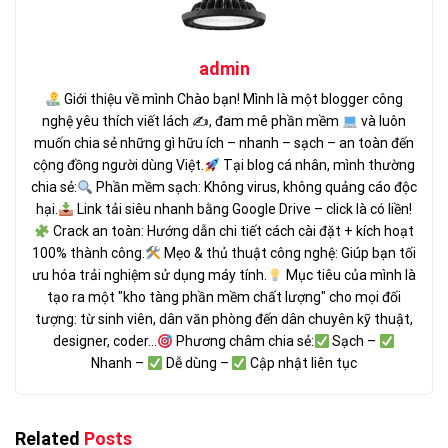
admin
Giới thiệu về mình Chào bạn! Mình là một blogger công
nghệ yêu thích viết lách ✍
, đam mê phần mềm
và luôn
muốn chia sẻ những gì hữu ích – nhanh – sạch – an toàn đến
cộng đồng người dùng Việt.
Tại blog cá nhân, mình thường
chia sẻ:
Phần mềm sạch: Không virus, không quảng cáo độc
hại.
Link tải siêu nhanh bằng Google Drive – click là có liền!
Crack an toàn: Hướng dẫn chi tiết cách cài đặt + kích hoạt
100% thành công.
Mẹo & thủ thuật công nghệ: Giúp bạn tối
ưu hóa trải nghiệm sử dụng máy tính.
Mục tiêu của mình là
tạo ra một "kho tàng phần mềm chất lượng" cho mọi đối
tượng: từ sinh viên, dân văn phòng đến dân chuyên kỹ thuật,
designer, coder...
Phương châm chia sẻ:
Sạch –
Nhanh –
Dễ dùng –
Cập nhật liên tục
Related
Posts