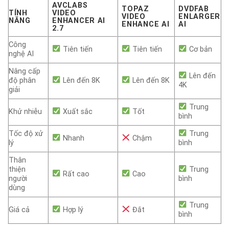
AVCLABS
TOPAZ
DVDFAB
TÍNH
VIDEO
VIDEO
ENLARGER
NĂNG
ENHANCER AI
ENHANCE AI
AI
2.7
Công
Tiên tiến
Tiên tiến
Cơ bản
nghệ AI
Nâng cấp
Lên đến
độ phân
Lên đến 8K
Lên đến 8K
4K
giải
Trung
Khử nhiễu
Xuất sắc
Tốt
bình
Tốc độ xử
Trung
Nhanh
Chậm
lý
bình
Thân
thiện
Trung
Rất cao
Cao
người
bình
dùng
Trung
Giá cả
Hợp lý
Đắt
bình