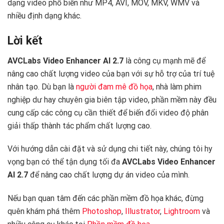
dạng video phổ biến như MP4, AVI, MOV, MKV, WMV và
nhiều định dạng khác.
Lời kết
AVCLabs Video Enhancer AI 2.7
là công cụ mạnh mẽ để
nâng cao chất lượng video của bạn với sự hỗ trợ của trí tuệ
nhân tạo. Dù bạn là
người đam mê đồ họa
, nhà làm phim
nghiệp dư hay chuyên gia biên tập video, phần mềm này đều
cung cấp các công cụ cần thiết để biến đổi video độ phân
giải thấp thành tác phẩm chất lượng cao.
Với hướng dẫn cài đặt và sử dụng chi tiết này, chúng tôi hy
vọng bạn có thể tận dụng tối đa
AVCLabs Video Enhancer
AI 2.7
để nâng cao chất lượng dự án video của mình.
Nếu bạn quan tâm đến các phần mềm đồ họa khác, đừng
quên khám phá thêm
Photoshop
,
Illustrator
,
Lightroom
và