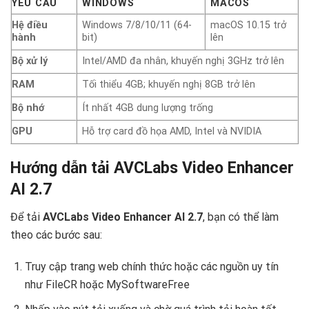
YÊU CẦU
WINDOWS
MACOS
Hệ điều
Windows 7/8/10/11 (64-
macOS 10.15 trở
hành
bit)
lên
Bộ xử lý
Intel/AMD đa nhân, khuyến nghị 3GHz trở lên
RAM
Tối thiểu 4GB; khuyến nghị 8GB trở lên
Bộ nhớ
Ít nhất 4GB dung lượng trống
GPU
Hỗ trợ card đồ họa AMD, Intel và NVIDIA
Hướng dẫn tải AVCLabs Video Enhancer
AI 2.7
Để tải
AVCLabs Video Enhancer AI 2.7
, bạn có thể làm
theo các bước sau:
Truy cập trang web chính thức hoặc các nguồn uy tín
như FileCR hoặc MySoftwareFree