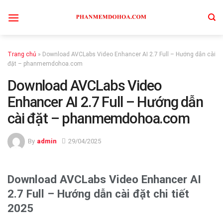
Skip
to
content
Trang chủ
»
Download AVCLabs Video Enhancer AI 2.7 Full – Hướng dẫn cài
đặt – phanmemdohoa.com
Download AVCLabs Video
Enhancer AI 2.7 Full – Hướng dẫn
cài đặt – phanmemdohoa.com
By
admin
29/04/2025
Download AVCLabs Video Enhancer AI
2.7 Full – Hướng dẫn cài đặt chi tiết
2025