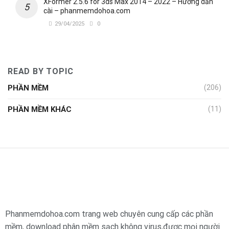
XFormer 2.5.6 for 3ds Max 2014 – 2022 – Hướng dẫn
cài – phanmemdohoa.com
29/04/2025
0
READ BY TOPIC
PHẦN MỀM
(206)
PHẦN MỀM KHÁC
(11)
Phanmemdohoa.com trang web chuyên cung cấp các phần
mềm, download phân mềm sạch không virus,được mọi người