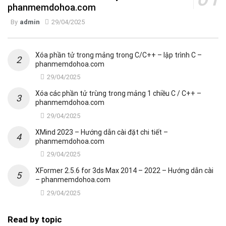
phanmemdohoa.com
By
admin
29/04/2025
Xóa phần tử trong mảng trong C/C++ – lập trình C –
phanmemdohoa.com
29/04/2025
Xóa các phần tử trùng trong mảng 1 chiều C / C++ –
phanmemdohoa.com
29/04/2025
XMind 2023 – Hướng dẫn cài đặt chi tiết –
phanmemdohoa.com
29/04/2025
XFormer 2.5.6 for 3ds Max 2014 – 2022 – Hướng dẫn cài
– phanmemdohoa.com
29/04/2025
Read by topic