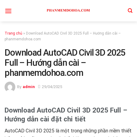
Skip
to
content
Trang chủ
»
Download AutoCAD Civil 3D 2025 Full – Hướng dẫn cài –
phanmemdohoa.com
Download AutoCAD Civil 3D 2025
Full – Hướng dẫn cài –
phanmemdohoa.com
By
admin
29/04/2025
Download AutoCAD Civil 3D 2025 Full –
Hướng dẫn cài đặt chi tiết
AutoCAD Civil 3D 2025 là một trong những phần mềm thiết