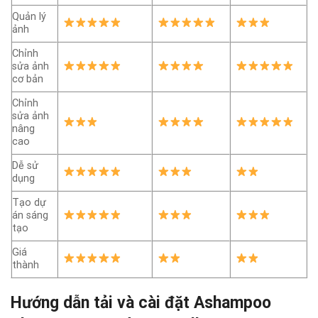
Quản lý
ảnh
Chỉnh
sửa ảnh
cơ bản
Chỉnh
sửa ảnh
nâng
cao
Dễ sử
dụng
Tạo dự
án sáng
tạo
Giá
thành
Hướng dẫn tải và cài đặt Ashampoo