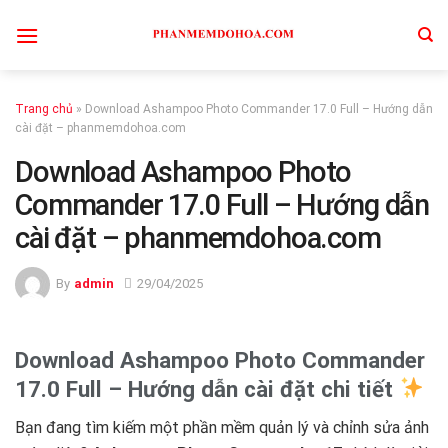
Skip
to
content
Trang chủ
»
Download Ashampoo Photo Commander 17.0 Full – Hướng dẫn
cài đặt – phanmemdohoa.com
Download Ashampoo Photo
Commander 17.0 Full – Hướng dẫn
cài đặt – phanmemdohoa.com
By
admin
29/04/2025
Download Ashampoo Photo Commander
17.0 Full – Hướng dẫn cài đặt chi tiết
Bạn đang tìm kiếm một phần mềm quản lý và chỉnh sửa ảnh