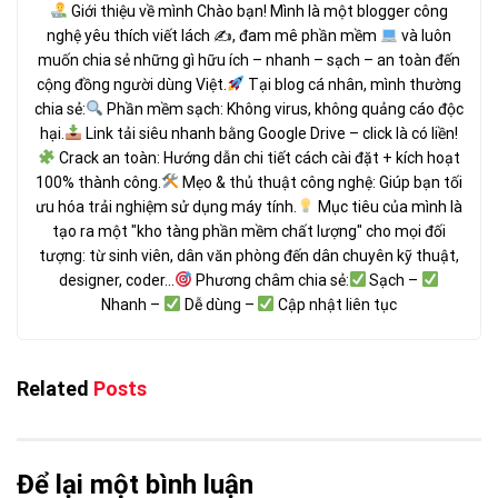
Giới thiệu về mình Chào bạn! Mình là một blogger công
nghệ yêu thích viết lách ✍
, đam mê phần mềm
và luôn
muốn chia sẻ những gì hữu ích – nhanh – sạch – an toàn đến
cộng đồng người dùng Việt.
Tại blog cá nhân, mình thường
chia sẻ:
Phần mềm sạch: Không virus, không quảng cáo độc
hại.
Link tải siêu nhanh bằng Google Drive – click là có liền!
Crack an toàn: Hướng dẫn chi tiết cách cài đặt + kích hoạt
100% thành công.
Mẹo & thủ thuật công nghệ: Giúp bạn tối
ưu hóa trải nghiệm sử dụng máy tính.
Mục tiêu của mình là
tạo ra một "kho tàng phần mềm chất lượng" cho mọi đối
tượng: từ sinh viên, dân văn phòng đến dân chuyên kỹ thuật,
designer, coder...
Phương châm chia sẻ:
Sạch –
Nhanh –
Dễ dùng –
Cập nhật liên tục
Related
Posts
Để lại một bình luận