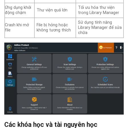
Ứng dụng khởi
Tối ưu hóa thư viện
Thư viện quá lớn
động chậm
trong Library Manager
Sử dụng tính năng
Crash khi mở
File bị hỏng hoặc
Library Manager để sửa
file
không tương thích
chữa
Các khóa học và tài nguyên học