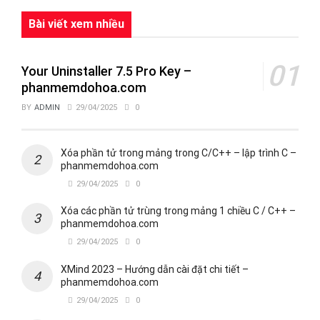
Bài viết xem nhiều
Your Uninstaller 7.5 Pro Key –
phanmemdohoa.com
BY
ADMIN
29/04/2025
0
Xóa phần tử trong mảng trong C/C++ – lập trình C –
phanmemdohoa.com
29/04/2025
0
Xóa các phần tử trùng trong mảng 1 chiều C / C++ –
phanmemdohoa.com
29/04/2025
0
XMind 2023 – Hướng dẫn cài đặt chi tiết –
phanmemdohoa.com
29/04/2025
0