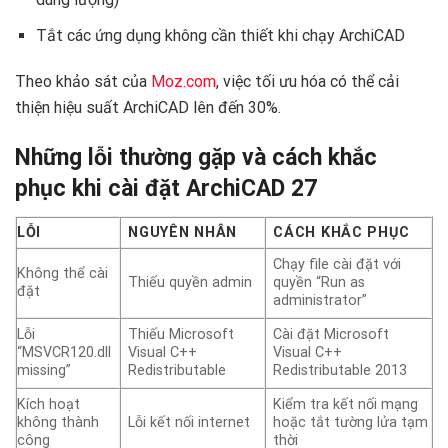
Tắt các ứng dụng không cần thiết khi chạy ArchiCAD
Theo khảo sát của
Moz.com
, việc tối ưu hóa có thể cải
thiện hiệu suất ArchiCAD lên đến 30%.
Những lỗi thường gặp và cách khắc
phục khi cài đặt ArchiCAD 27 ️
LỖI
NGUYÊN NHÂN
CÁCH KHẮC PHỤC
Chạy file cài đặt với
Không thể cài
Thiếu quyền admin
quyền “Run as
đặt
administrator”
Lỗi
Thiếu Microsoft
Cài đặt Microsoft
“MSVCR120.dll
Visual C++
Visual C++
missing”
Redistributable
Redistributable 2013
Kích hoạt
Kiểm tra kết nối mạng
không thành
Lỗi kết nối internet
hoặc tắt tường lửa tạm
công
thời