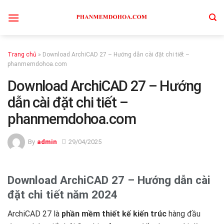
Skip
to
content
Trang chủ
»
Download ArchiCAD 27 – Hướng dẫn cài đặt chi tiết –
phanmemdohoa.com
Download ArchiCAD 27 – Hướng
dẫn cài đặt chi tiết –
phanmemdohoa.com
By
admin
29/04/2025
Download ArchiCAD 27 – Hướng dẫn cài
đặt chi tiết năm 2024 ️
ArchiCAD 27 là
phần mềm thiết kế kiến trúc
hàng đầu