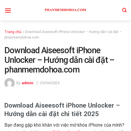
Skip
to
content
Trang chủ
»
Download Aiseesoft iPhone Unlocker – Hướng dẫn cài đặt –
phanmemdohoa.com
Download Aiseesoft iPhone
Unlocker – Hướng dẫn cài đặt –
phanmemdohoa.com
By
admin
29/04/2025
Download Aiseesoft iPhone Unlocker –
Hướng dẫn cài đặt chi tiết 2025
Bạn đang gặp khó khăn với việc mở khóa iPhone của mình?