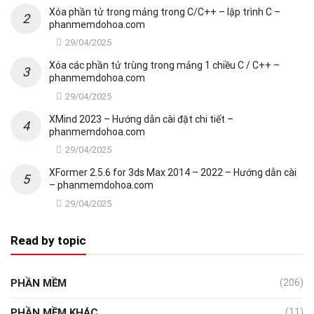
Xóa phần tử trong mảng trong C/C++ – lập trình C –
phanmemdohoa.com
29/04/2025
Xóa các phần tử trùng trong mảng 1 chiều C / C++ –
phanmemdohoa.com
29/04/2025
XMind 2023 – Hướng dẫn cài đặt chi tiết –
phanmemdohoa.com
29/04/2025
XFormer 2.5.6 for 3ds Max 2014 – 2022 – Hướng dẫn cài
– phanmemdohoa.com
29/04/2025
Read by topic
PHẦN MỀM
(206)
PHẦN MỀM KHÁC
(11)