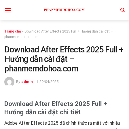
Skip
to
content
Trang chủ
»
Download After Effects 2025 Full + Hướng dẫn cài đặt –
phanmemdohoa.com
Download After Effects 2025 Full +
Hướng dẫn cài đặt –
phanmemdohoa.com
By
admin
29/04/2025
Download After Effects 2025 Full +
Hướng dẫn cài đặt chi tiết
Adobe After Effects 2025 đã chính thức ra mắt với nhiều