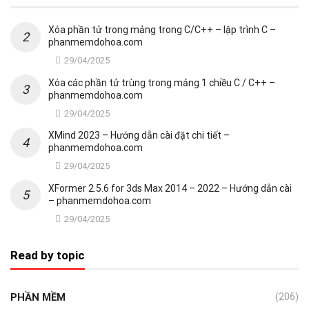
Xóa phần tử trong mảng trong C/C++ – lập trình C –
phanmemdohoa.com
29/04/2025
Xóa các phần tử trùng trong mảng 1 chiều C / C++ –
phanmemdohoa.com
29/04/2025
XMind 2023 – Hướng dẫn cài đặt chi tiết –
phanmemdohoa.com
29/04/2025
XFormer 2.5.6 for 3ds Max 2014 – 2022 – Hướng dẫn cài
– phanmemdohoa.com
29/04/2025
Read by topic
PHẦN MỀM
(206)