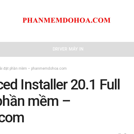
DRIVER MÁY IN
ộ cài đặt phần mềm – phanmemdohoa.com
 Installer 20.1 Full
 phần mềm –
.com