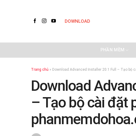
Skip
to
content
DOWNLOAD
PHẦN MỀM
Trang chủ
»
Download Advanced Installer 20.1 Full – Tạo b
Download Advanced
– Tạo bộ cài đặt
phanmemdohoa