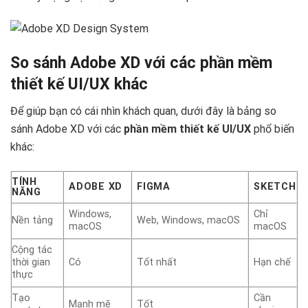
So sánh Adobe XD với các phần mềm
thiết kế UI/UX khác
Để giúp bạn có cái nhìn khách quan, dưới đây là bảng so
sánh Adobe XD với các
phần mềm thiết kế UI/UX
phổ biến
khác:
TÍNH
ADOBE XD
FIGMA
SKETCH
NĂNG
Windows,
Chỉ
Nền tảng
Web, Windows, macOS
macOS
macOS
Cộng tác
thời gian
Có
Tốt nhất
Hạn chế
thực
Tạo
Cần
Mạnh mẽ
Tốt