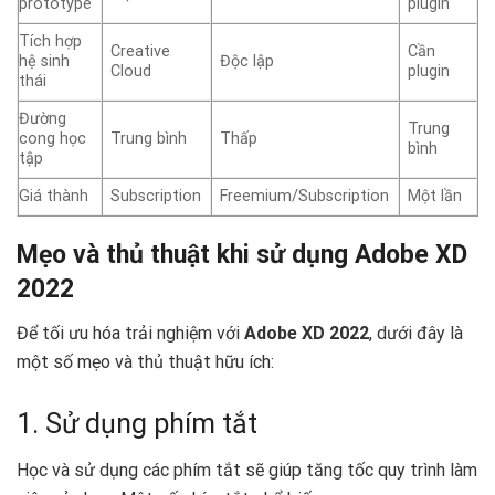
prototype
plugin
Tích hợp
Creative
Cần
hệ sinh
Độc lập
Cloud
plugin
thái
Đường
Trung
cong học
Trung bình
Thấp
bình
tập
Giá thành
Subscription
Freemium/Subscription
Một lần
Mẹo và thủ thuật khi sử dụng Adobe XD
2022
Để tối ưu hóa trải nghiệm với
Adobe XD 2022
, dưới đây là
một số mẹo và thủ thuật hữu ích:
1. Sử dụng phím tắt
Học và sử dụng các phím tắt sẽ giúp tăng tốc quy trình làm