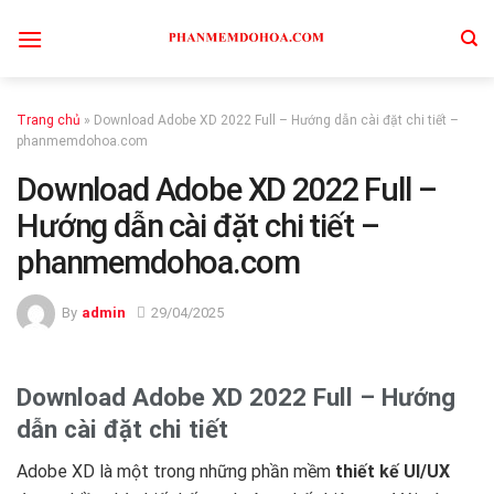
Skip
to
content
Trang chủ
»
Download Adobe XD 2022 Full – Hướng dẫn cài đặt chi tiết –
phanmemdohoa.com
Download Adobe XD 2022 Full –
Hướng dẫn cài đặt chi tiết –
phanmemdohoa.com
By
admin
29/04/2025
Download Adobe XD 2022 Full – Hướng
dẫn cài đặt chi tiết
Adobe XD là một trong những phần mềm
thiết kế UI/UX