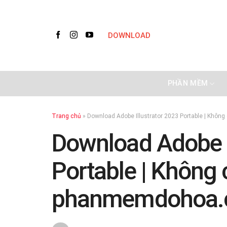
Skip
to
content
DOWNLOAD
PHẦN MỀM
Trang chủ
»
Download Adobe Illustrator 2023 Portable | Khô
Download Adobe I
Portable | Không 
phanmemdohoa