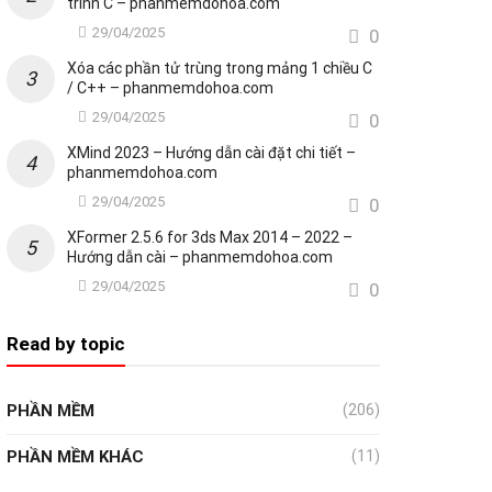
trình C – phanmemdohoa.com
29/04/2025
0
Xóa các phần tử trùng trong mảng 1 chiều C
/ C++ – phanmemdohoa.com
29/04/2025
0
XMind 2023 – Hướng dẫn cài đặt chi tiết –
phanmemdohoa.com
29/04/2025
0
XFormer 2.5.6 for 3ds Max 2014 – 2022 –
Hướng dẫn cài – phanmemdohoa.com
29/04/2025
0
Read by topic
PHẦN MỀM
(206)
PHẦN MỀM KHÁC
(11)