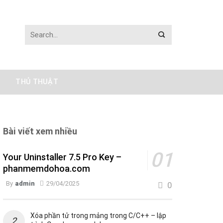
THỦ THUẬT
Bài viết xem nhiều
Your Uninstaller 7.5 Pro Key –
phanmemdohoa.com
By
admin
29/04/2025
0
Xóa phần tử trong mảng trong C/C++ – lập