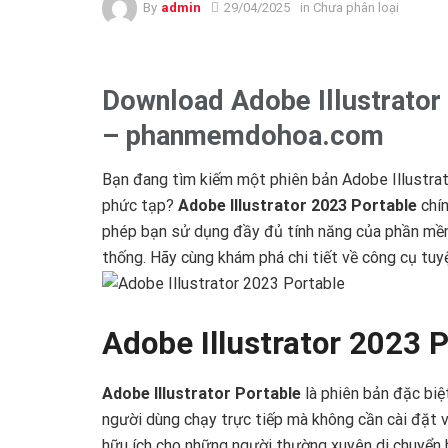
By
admin
29/04/2025
in Chưa phân loại
Download Adobe Illustrator 
– phanmemdohoa.com
Bạn đang tìm kiếm một phiên bản Adobe Illustrat
phức tạp?
Adobe Illustrator 2023 Portable
chín
phép bạn sử dụng đầy đủ tính năng của phần mềm
thống. Hãy cùng khám phá chi tiết về công cụ tuy
Adobe Illustrator 2023 P
Adobe Illustrator Portable
là phiên bản đặc biệ
người dùng chạy trực tiếp mà không cần cài đặt và
hữu ích cho những người thường xuyên di chuyển h