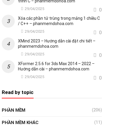
trình C – phanmemdohoa.com
29/04/2025
0
Xóa các phần tử trùng trong mảng 1 chiều C
/ C++ – phanmemdohoa.com
29/04/2025
0
XMind 2023 – Hướng dẫn cài đặt chi tiết –
phanmemdohoa.com
29/04/2025
0
XFormer 2.5.6 for 3ds Max 2014 – 2022 –
Hướng dẫn cài – phanmemdohoa.com
29/04/2025
0
Read by topic
PHẦN MỀM
(206)
PHẦN MỀM KHÁC
(11)