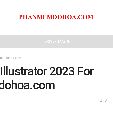
DRIVER MÁY IN
anmemdohoa.com
llustrator 2023 For
dohoa.com
0