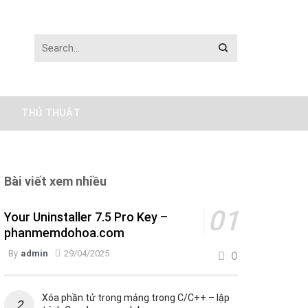
THỦ THUẬT
Bài viết xem nhiều
Your Uninstaller 7.5 Pro Key –
phanmemdohoa.com
By
admin
29/04/2025
0
Xóa phần tử trong mảng trong C/C++ – lập