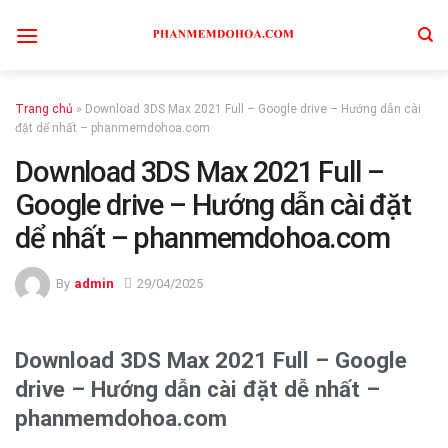
Skip
to
content
Trang chủ
»
Download 3DS Max 2021 Full – Google drive – Hướng dẫn cài
đặt dể nhất – phanmemdohoa.com
Download 3DS Max 2021 Full –
Google drive – Hướng dẫn cài đặt
dể nhất – phanmemdohoa.com
By
admin
29/04/2025
Download 3DS Max 2021 Full – Google
drive – Hướng dẫn cài đặt dễ nhất –
phanmemdohoa.com