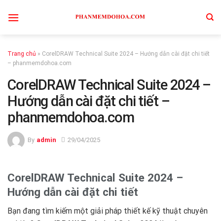
Skip
to
content
Trang chủ
»
CorelDRAW Technical Suite 2024 – Hướng dẫn cài đặt chi tiết
– phanmemdohoa.com
CorelDRAW Technical Suite 2024 –
Hướng dẫn cài đặt chi tiết –
phanmemdohoa.com
By
admin
29/04/2025
CorelDRAW Technical Suite 2024 –
Hướng dẫn cài đặt chi tiết
Bạn đang tìm kiếm một giải pháp thiết kế kỹ thuật chuyên