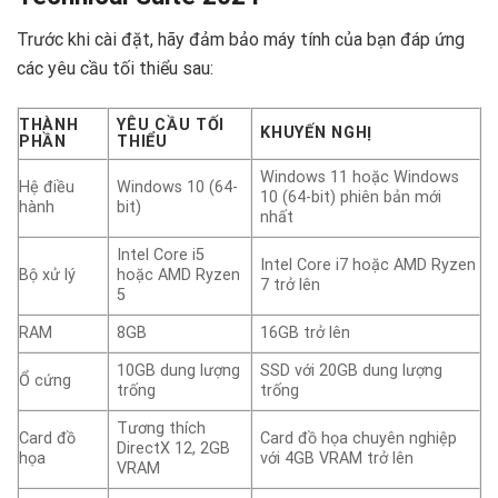
Trước khi cài đặt, hãy đảm bảo máy tính của bạn đáp ứng
các yêu cầu tối thiểu sau:
THÀNH
YÊU CẦU TỐI
KHUYẾN NGHỊ
PHẦN
THIỂU
Windows 11 hoặc Windows
Hệ điều
Windows 10 (64-
10 (64-bit) phiên bản mới
hành
bit)
nhất
Intel Core i5
Intel Core i7 hoặc AMD Ryzen
Bộ xử lý
hoặc AMD Ryzen
7 trở lên
5
RAM
8GB
16GB trở lên
10GB dung lượng
SSD với 20GB dung lượng
Ổ cứng
trống
trống
Tương thích
Card đồ
Card đồ họa chuyên nghiệp
DirectX 12, 2GB
họa
với 4GB VRAM trở lên
VRAM