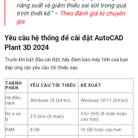
năng suất và giảm thiểu sai sót trong quá
trình thiết kế.” –
Theo đánh giá từ chuyên
gia
Yêu cầu hệ thống để cài đặt AutoCAD
Plant 3D 2024
Trước khi bắt đầu cài đặt, hãy đảm bảo máy tính của bạn
đáp ứng các yêu cầu tối thiểu sau:
THÀNH
YÊU CẦU TỐI THIỂU
ĐỀ XUẤT
PHẦN
Hệ điều
Windows 10 (64-bit)
Windows 10/11 (64-bit)
hành
Bộ vi xử
3.0+ GHz (8 nhân hoặc
2.5 GHz (8 nhân)
lý
cao hơn)
RAM
8 GB
16 GB hoặc cao hơn