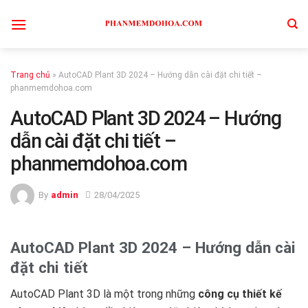
Skip
to
content
Trang chủ
»
AutoCAD Plant 3D 2024 – Hướng dẫn cài đặt chi tiết –
phanmemdohoa.com
AutoCAD Plant 3D 2024 – Hướng
dẫn cài đặt chi tiết –
phanmemdohoa.com
By
admin
28/04/2025
AutoCAD Plant 3D 2024 – Hướng dẫn cài
đặt chi tiết
AutoCAD Plant 3D là một trong những
công cụ thiết kế