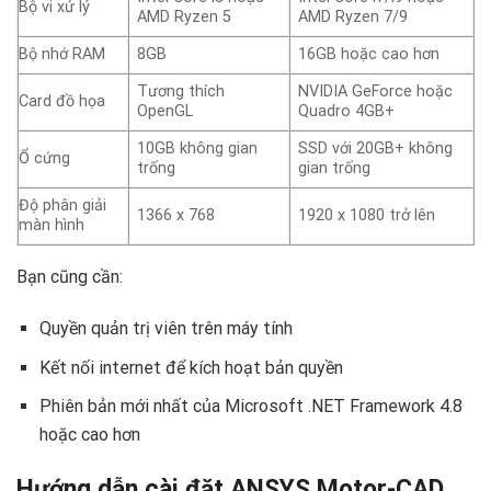
Bộ vi xử lý
AMD Ryzen 5
AMD Ryzen 7/9
Bộ nhớ RAM
8GB
16GB hoặc cao hơn
Tương thích
NVIDIA GeForce hoặc
Card đồ họa
OpenGL
Quadro 4GB+
10GB không gian
SSD với 20GB+ không
Ổ cứng
trống
gian trống
Độ phân giải
1366 x 768
1920 x 1080 trở lên
màn hình
Bạn cũng cần:
Quyền quản trị viên trên máy tính
Kết nối internet để kích hoạt bản quyền
Phiên bản mới nhất của Microsoft .NET Framework 4.8
hoặc cao hơn
Hướng dẫn cài đặt ANSYS Motor-CAD