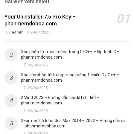
Bài viết xem nhiều
Your Uninstaller 7.5 Pro Key –
phanmemdohoa.com
By
admin
29/04/2025
Xóa phần tử trong mảng trong C/C++ – lập trình C –
phanmemdohoa.com
29/04/2025
Xóa các phần tử trùng trong mảng 1 chiều C / C++ –
phanmemdohoa.com
29/04/2025
XMind 2023 – Hướng dẫn cài đặt chi tiết –
phanmemdohoa.com
29/04/2025
XFormer 2.5.6 for 3ds Max 2014 – 2022 – Hướng dẫn cài
– phanmemdohoa.com
29/04/2025