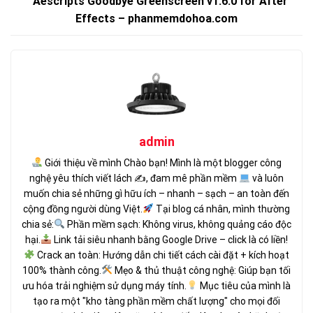
Aescripts Goodbye Greenscreen v1.6.0 for After
Effects – phanmemdohoa.com
admin
Giới thiệu về mình Chào bạn! Mình là một blogger công
nghệ yêu thích viết lách ✍
, đam mê phần mềm
và luôn
muốn chia sẻ những gì hữu ích – nhanh – sạch – an toàn đến
cộng đồng người dùng Việt.
Tại blog cá nhân, mình thường
chia sẻ:
Phần mềm sạch: Không virus, không quảng cáo độc
hại.
Link tải siêu nhanh bằng Google Drive – click là có liền!
Crack an toàn: Hướng dẫn chi tiết cách cài đặt + kích hoạt
100% thành công.
Mẹo & thủ thuật công nghệ: Giúp bạn tối
ưu hóa trải nghiệm sử dụng máy tính.
Mục tiêu của mình là
tạo ra một "kho tàng phần mềm chất lượng" cho mọi đối