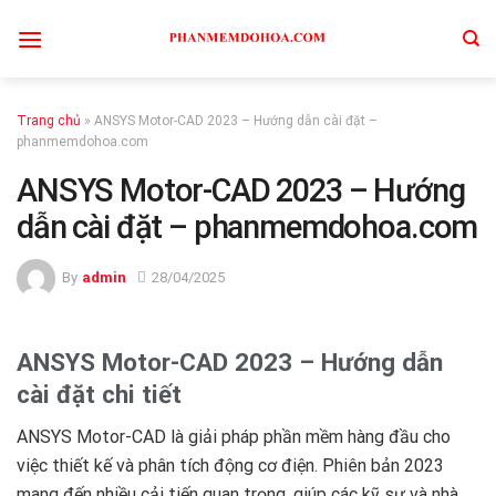
Skip
to
content
Trang chủ
»
ANSYS Motor-CAD 2023 – Hướng dẫn cài đặt –
phanmemdohoa.com
ANSYS Motor-CAD 2023 – Hướng
dẫn cài đặt – phanmemdohoa.com
By
admin
28/04/2025
ANSYS Motor-CAD 2023 – Hướng dẫn
cài đặt chi tiết
ANSYS Motor-CAD là giải pháp phần mềm hàng đầu cho
việc thiết kế và phân tích động cơ điện. Phiên bản 2023
mang đến nhiều cải tiến quan trọng, giúp các kỹ sư và nhà