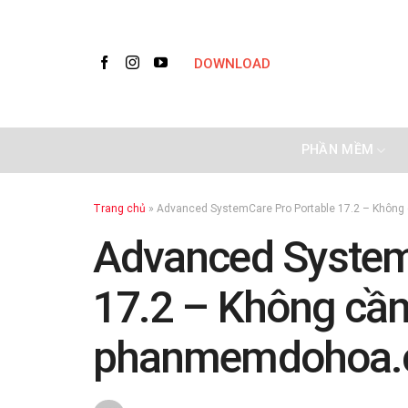
Skip
to
content
DOWNLOAD
PHẦN MỀM
Trang chủ
»
Advanced SystemCare Pro Portable 17.2 – Khôn
Advanced System
17.2 – Không cần
phanmemdohoa