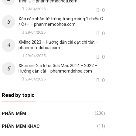
trình C – phanmemdohoa.com
29/04/2025
0
Xóa các phần tử trùng trong mảng 1 chiều C
/ C++ – phanmemdohoa.com
29/04/2025
0
XMind 2023 – Hướng dẫn cài đặt chi tiết –
phanmemdohoa.com
29/04/2025
0
XFormer 2.5.6 for 3ds Max 2014 – 2022 –
Hướng dẫn cài – phanmemdohoa.com
29/04/2025
0
Read by topic
PHẦN MỀM
(206)
PHẦN MỀM KHÁC
(11)