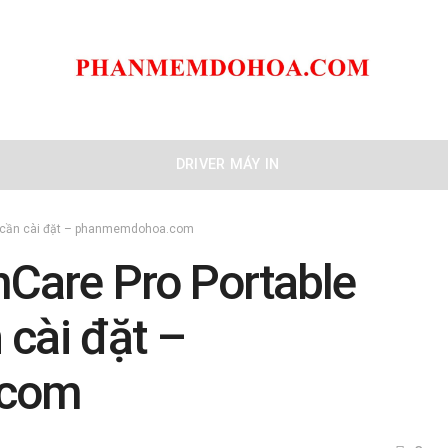
DRIVER MÁY IN
g cần cài đặt – phanmemdohoa.com
Care Pro Portable
 cài đặt –
.com