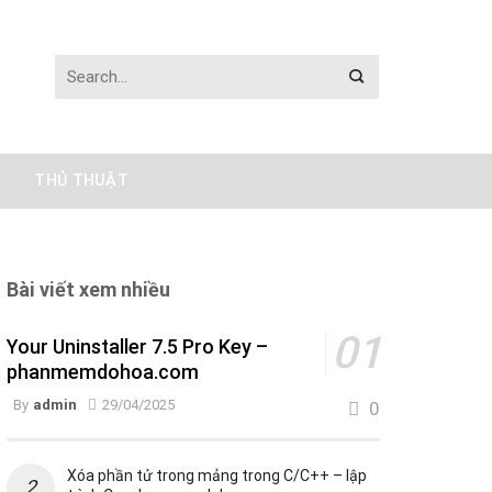
THỦ THUẬT
Bài viết xem nhiều
Your Uninstaller 7.5 Pro Key –
phanmemdohoa.com
By
admin
29/04/2025
0
Xóa phần tử trong mảng trong C/C++ – lập