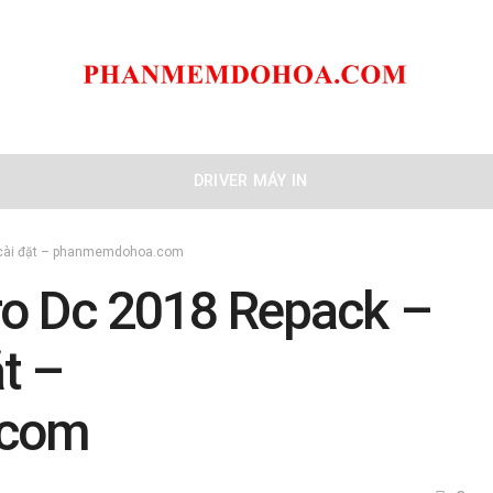
DRIVER MÁY IN
 cài đặt – phanmemdohoa.com
ro Dc 2018 Repack –
t –
.com