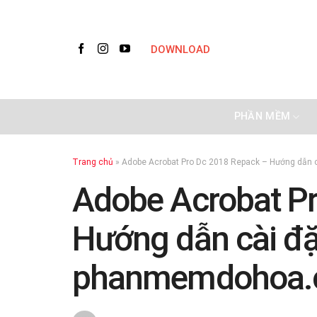
Skip
to
content
DOWNLOAD
PHẦN MỀM
Trang chủ
»
Adobe Acrobat Pro Dc 2018 Repack – Hướng dẫn
Adobe Acrobat P
Hướng dẫn cài đặ
phanmemdohoa